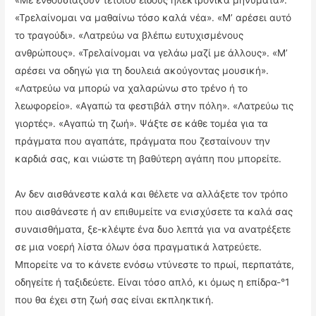
«Με ενθουσιάζουν τέτοιου είδους ηλεκτρονικά μηνύματα».
«Τρελαίνομαι να μαθαίνω τόσο καλά νέα». «Μ’ αρέσει αυτό
το τραγούδι». «Λατρεύω να βλέπω ευτυχισμένους
ανθρώπους». «Τρελαίνομαι να γελάω μαζί με άλλους». «Μ’
αρέσει να οδηγώ για τη δουλειά ακούγοντας μουσική».
«Λατρεύω να μπορώ να χαλαρώνω στο τρένο ή το
λεωφορείο». «Αγαπώ τα φεστιβάλ στην πόλη». «Λατρεύω τις
γιορτές». «Αγαπώ τη ζωή». Ψάξτε σε κάθε τομέα για τα
πράγματα που αγαπάτε, πράγματα που ζεσταίνουν την
καρδιά σας, και νιώστε τη βαθύτερη αγάπη που μπορείτε.
Αν δεν αισθάνεστε καλά και θέλετε να αλλάξετε τον τρόπο
που αισθάνεστε ή αν επιθυμείτε να ενισχύσετε τα καλά σας
συναισθήματα, ξε-κλέψτε ένα δυο λεπτά για να ανατρέξετε
σε μια νοερή λίστα όλων όσα πραγματικά λατρεύετε.
Μπορείτε να το κάνετε ενόσω ντύνεστε το πρωί, περπατάτε,
οδηγείτε ή ταξιδεύετε. Είναι τόσο απλό, κι όμως η επίδρα-°1
που θα έχει στη ζωή σας είναι εκπληκτική.