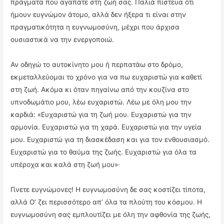
πράγματα που αγαπάτε στη ζωή σας. Παλιά πίστευα ότι
ήμουν ευγνώμον άτομο, αλλά δεν ήξερα τι είναι στην
πραγματικότητα η ευγνωμοσύνη, μέχρι που άρχισα
ουσιαστικά να την ενεργοποιώ.
Αν οδηγώ το αυτοκίνητο μου ή περπατάω στο δρόμο,
εκμεταλλεύομαι το χρόνο για να πω ευχαριστώ για καθετί
στη ζωή. Ακόμα κι όταν πηγαίνω από την κουζίνα στο
υπνοδωμάτιο μου, λέω ευχαριστώ. Λέω με όλη μου την
καρδιά: «Ευχαριστώ για τη ζωή μου. Ευχαριστώ για την
αρμονία. Ευχαριστώ για τη χαρά. Ευχαριστώ για την υγεία
μου. Ευχαριστώ για τη διασκέδαση και για τον ενθουσιασμό.
Ευχαριστώ για το θαύμα της ζωής. Ευχαριστώ για όλα τα
υπέροχα και καλά στη ζωή μου»·
Γίνετε ευγνώμονες! Η ευγνωμοσύνη δε σας κοστίζει τίποτα,
αλλά Ο’ ζει περισσότερο απ’ όλα τα πλούτη του κόσμου. Η
ευγνωμοσύνη σας εμπλουτίζει με όλη την αφθονία της ζωής,