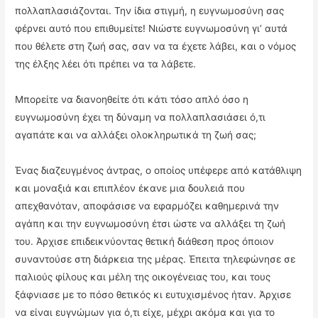
πολλαπλασιάζονται. Την ίδια στιγμή, η ευγνωμοσύνη σας
φέρνει αυτό που επιθυμείτε! Νιώστε ευγνωμοσύνη γι’ αυτά
που θέλετε στη ζωή σας, σαν να τα έχετε λάβει, και ο νόμος
της έλξης λέει ότι πρέπει να τα λάβετε.
Μπορείτε να διανοηθείτε ότι κάτι τόσο απλό όσο η
ευγνωμοσύνη έχει τη δύναμη να πολλαπλασιάσει ό,τι
αγαπάτε και να αλλάξει ολοκληρωτικά τη ζωή σας;
Ένας διαζευγμένος άντρας, ο οποίος υπέφερε από κατάθλιψη
και μοναξιά και επιπλέον έκανε μια δουλειά που
απεχθανόταν, αποφάσισε να εφαρμόζει καθημερινά την
αγάπη και την ευγνωμοσύνη έτσι ώστε να αλλάξει τη ζωή
του. Άρχισε επιδεικνύοντας θετική διάθεση προς όποιον
συναντούσε στη διάρκεια της μέρας. Έπειτα τηλεφώνησε σε
παλιούς φίλους και μέλη της οικογένειας του, και τους
ξάφνιασε με το πόσο θετικός κι ευτυχισμένος ήταν. Άρχισε
να είναι ευγνώμων για ό,τι είχε, μέχρι ακόμα και για το