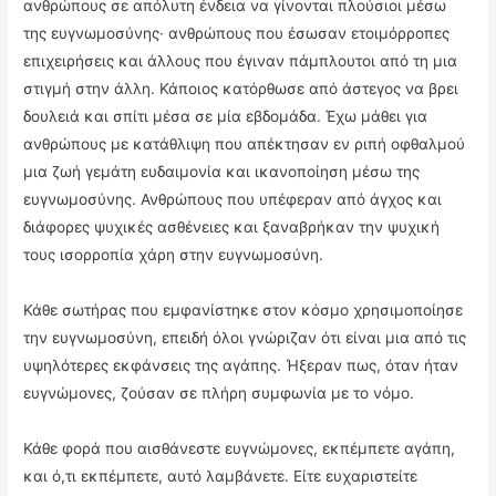
ανθρώπους σε απόλυτη ένδεια να γίνονται πλούσιοι μέσω
της ευγνωμοσύνης· ανθρώπους που έσωσαν ετοιμόρροπες
επιχειρήσεις και άλλους που έγιναν πάμπλουτοι από τη μια
στιγμή στην άλλη. Κάποιος κατόρθωσε από άστεγος να βρει
δουλειά και σπίτι μέσα σε μία εβδομάδα. Έχω μάθει για
ανθρώπους με κατάθλιψη που απέκτησαν εν ριπή οφθαλμού
μια ζωή γεμάτη ευδαιμονία και ικανοποίηση μέσω της
ευγνωμοσύνης. Ανθρώπους που υπέφεραν από άγχος και
διάφορες ψυχικές ασθένειες και ξαναβρήκαν την ψυχική
τους ισορροπία χάρη στην ευγνωμοσύνη.
Κάθε σωτήρας που εμφανίστηκε στον κόσμο χρησιμοποίησε
την ευγνωμοσύνη, επειδή όλοι γνώριζαν ότι είναι μια από τις
υψηλότερες εκφάνσεις της αγάπης. Ήξεραν πως, όταν ήταν
ευγνώμονες, ζούσαν σε πλήρη συμφωνία με το νόμο.
Κάθε φορά που αισθάνεστε ευγνώμονες, εκπέμπετε αγάπη,
και ό,τι εκπέμπετε, αυτό λαμβάνετε. Είτε ευχαριστείτε