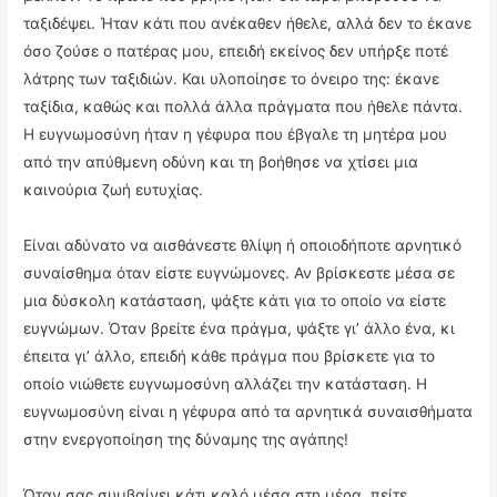
ταξιδέψει. Ήταν κάτι που ανέκαθεν ήθελε, αλλά δεν το έκανε
όσο ζούσε ο πατέρας μου, επειδή εκείνος δεν υπήρξε ποτέ
λάτρης των ταξιδιών. Και υλοποίησε το όνειρο της: έκανε
ταξίδια, καθώς και πολλά άλλα πράγματα που ήθελε πάντα.
Η ευγνωμοσύνη ήταν η γέφυρα που έβγαλε τη μητέρα μου
από την απύθμενη οδύνη και τη βοήθησε να χτίσει μια
καινούρια ζωή ευτυχίας.
Είναι αδύνατο να αισθάνεστε θλίψη ή οποιοδήποτε αρνητικό
συναίσθημα όταν είστε ευγνώμονες. Αν βρίσκεστε μέσα σε
μια δύσκολη κατάσταση, ψάξτε κάτι για το οποίο να είστε
ευγνώμων. Όταν βρείτε ένα πράγμα, ψάξτε γι’ άλλο ένα, κι
έπειτα γι’ άλλο, επειδή κάθε πράγμα που βρίσκετε για το
οποίο νιώθετε ευγνωμοσύνη αλλάζει την κατάσταση. Η
ευγνωμοσύνη είναι η γέφυρα από τα αρνητικά συναισθήματα
στην ενεργοποίηση της δύναμης της αγάπης!
Όταν σας συμβαίνει κάτι καλό μέσα στη μέρα, πείτε