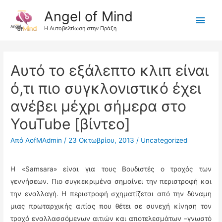
Angel of Mind
Κύρι
Η Αυτοβελτίωση στην Πράξη
Μεν
Αυτό το εξάλεπτο κλιπ είναι
ό,τι πιο συγκλονιστικό έχει
ανέβει μέχρι σήμερα στο
YouTube [βίντεο]
Από
AofMAdmin
/
23 Οκτωβρίου, 2013
/
Uncategorized
Η «Samsara» είναι για τους Βουδιστές ο τροχός των
γεννήσεων. Πιο συγκεκριμένα σημαίνει την περιστροφή και
την εναλλαγή. Η περιστροφή σχηματίζεται από την δύναμη
μιας πρωταρχικής αιτίας που θέτει σε συνεχή κίνηση τον
τροχό εναλλασσόμενων αιτιών και αποτελεσμάτων –γνωστό