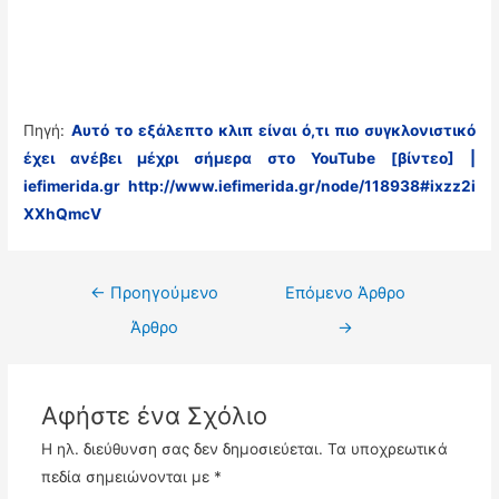
Πηγή:
Αυτό το εξάλεπτο κλιπ είναι ό,τι πιο συγκλονιστικό
έχει ανέβει μέχρι σήμερα στο YouTube [βίντεο] |
iefimerida.gr
http://www.iefimerida.gr/node/118938#ixzz2i
XXhQmcV
Πλοήγηση
←
Προηγούμενο
Επόμενο Άρθρο
άρθρων
Άρθρο
→
Αφήστε ένα Σχόλιο
Η ηλ. διεύθυνση σας δεν δημοσιεύεται.
Τα υποχρεωτικά
πεδία σημειώνονται με
*