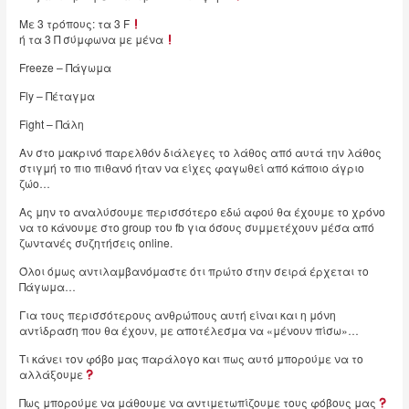
Με 3 τρόπους: τα 3 F
ή τα 3 Π σύμφωνα με μένα
Freeze – Πάγωμα
Fly – Πέταγμα
Fight – Πάλη
Αν στο μακρινό παρελθόν διάλεγες το λάθος από αυτά την λάθος
στιγμή το πιο πιθανό ήταν να είχες φαγωθεί από κάποιο άγριο
ζώο…
Ας μην το αναλύσουμε περισσότερο εδώ αφού θα έχουμε το χρόνο
να το κάνουμε στο group του fb για όσους συμμετέχουν μέσα από
ζωντανές συζητήσεις online.
Όλοι όμως αντιλαμβανόμαστε ότι πρώτο στην σειρά έρχεται το
Πάγωμα…
Για τους περισσότερους ανθρώπους αυτή είναι και η μόνη
αντίδραση που θα έχουν, με αποτέλεσμα να «μένουν πίσω»…
Τι κάνει τον φόβο μας παράλογο και πως αυτό μπορούμε να το
αλλάξουμε
Πως μπορούμε να μάθουμε να αντιμετωπίζουμε τους φόβους μας