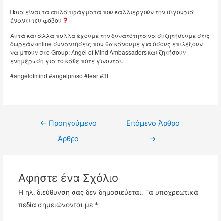
Ποια είναι τα απλά πράγματα που καλλιεργούν την σιγουριά
έναντι του φόβου
Αυτά και άλλα πολλά έχουμε την δυνατότητα να συζητήσουμε στις
δωρεάν online συναντήσεις που θα κάνουμε για όσους επιλέξουν
να μπουν στο Group: Angel of Mind Ambassadors και ζητήσουν
ενημέρωση για το κάθε πότε γίνονται.
#angelofmind #angelproso #fear #3F
Πλοήγηση
←
Προηγούμενο
Επόμενο Άρθρο
άρθρων
Άρθρο
→
Αφήστε ένα Σχόλιο
Η ηλ. διεύθυνση σας δεν δημοσιεύεται.
Τα υποχρεωτικά
πεδία σημειώνονται με
*