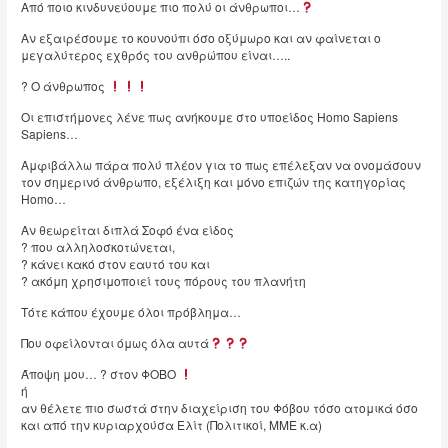
Από ποιο κινδυνεύουμε πιο πολύ οι άνθρωποι…
Αν εξαιρέσουμε το κουνούπι όσο οξύμωρο και αν φαίνεται ο
μεγαλύτερος εχθρός του ανθρώπου είναι…..
? Ο άνθρωπος
Οι επιστήμονες λένε πως ανήκουμε στο υποείδος Homo Sapiens
Sapiens…
Αμφιβάλλω πάρα πολύ πλέον για το πως επέλεξαν να ονομάσουν
τον σημερινό άνθρωπο, εξέλιξη και μόνο επιζών της κατηγορίας
Homo…
Αν θεωρείται διπλά Σοφό ένα είδος
? που αλληλοσκοτώνεται,
? κάνει κακό στον εαυτό του και
? ακόμη χρησιμοποιεί τους πόρους του πλανήτη
Τότε κάπου έχουμε όλοι πρόβλημα…
Που οφείλονται όμως όλα αυτά
Άποψη μου… ? στον ΦΟΒΟ
ή
αν θέλετε πιο σωστά στην διαχείριση του Φόβου τόσο ατομικά όσο
και από την κυριαρχούσα Ελίτ (Πολιτικοί, ΜΜΕ κ.α)