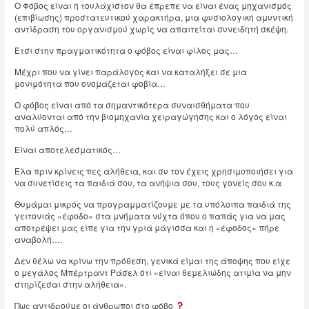
Ο Φόβος είναι ή τουλάχιστον θα έπρεπε να είναι ένας μηχανισμός
(επιβίωσης) προστατευτικού χαρακτήρα, μια φυσιολογική αμυντική
αντίδραση του οργανισμού χωρίς να απαιτείται συνειδητή σκέψη.
Έτσι στην πραγματικότητα ο φόβος είναι φίλος μας…
Μέχρι που να γίνει παράλογος και να καταλήξει σε μια
μονιμότητα που ονομάζεται φοβία…
Ο φόβος είναι από τα σημαντικότερα συναισθήματα που
αναλύονται από την βιομηχανία χειραγώγησης και ο λόγος είναι
πολύ απλός…
Είναι αποτελεσματικός…
Έλα πριν κρίνεις πες αλήθεια, και συ τον έχεις χρησιμοποιήσει για
να συνετίσεις τα παιδιά σου, τα ανήψια σου, τους γονείς σου κ.α
Θυμάμαι μικρός να προγραμματίζουμε με τα υπόλοιπα παιδιά της
γειτονιάς «έφοδο» στα μνήματα νύχτα όπου ο παπάς για να μας
αποτρέψει μας είπε για την γριά μάγισσα και η «έφοδος» πήρε
αναβολή….
Δεν θέλω να κρίνω την πρόθεση, γενικά είμαι της άποψης που είχε
ο μεγάλος Μπέρτραντ Ράσελ ότι «είναι θεμελιώδης ατιμία να μην
στηρίζεσαι στην αλήθεια».
Πως αντιδρούμε οι άνθρωποι στο φόβο