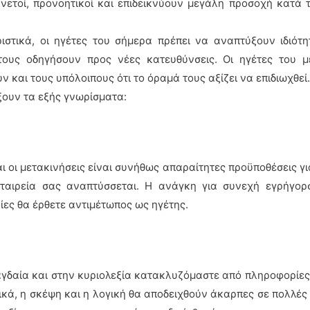
υνετοί, προνοητικοί και επιδεικνύουν μεγάλη προσοχή κατ
στικά, οι ηγέτες του σήμερα πρέπει να αναπτύξουν ιδιότη
ους οδηγήσουν προς νέες κατευθύνσεις. Οι ηγέτες του μέ
ν και τους υπόλοιπους ότι το όραμά τους αξίζει να επιδιωχθεί
ξουν τα εξής γνωρίσματα:
οι μετακινήσεις είναι συνήθως απαραίτητες προϋποθέσεις για τ
εταιρεία σας αναπτύσσεται. Η ανάγκη για συνεχή εγρήγορσ
ίες θα έρθετε αντιμέτωπος ως ηγέτης.
γδαία και στην κυριολεξία κατακλυζόμαστε από πληροφορίες,
ικά, η σκέψη και η λογική θα αποδειχθούν άκαρπες σε πολλές π