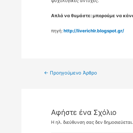
ψυχολογικές αντοχές.
Απλά να θυμάστε: μπορούμε να κάνο
πηγή:
http://liverichlr.blogspot.gr/
Πλοήγηση
←
Προηγούμενο Άρθρο
άρθρων
Αφήστε ένα Σχόλιο
Η ηλ. διεύθυνση σας δεν δημοσιεύεται