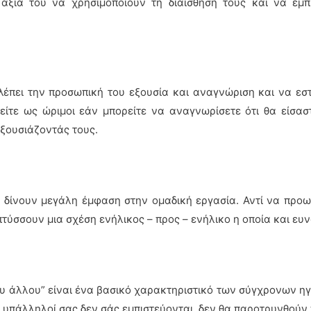
 αξία του να χρησιμοποιούν τη διαίσθησή τους και να εμπι
λέπει την προσωπική του εξουσία και αναγνώριση και να εσ
είτε ως ώριμοι εάν μπορείτε να αναγνωρίσετε ότι θα είσασ
εξουσιάζοντάς τους.
α δίνουν μεγάλη έμφαση στην ομαδική εργασία. Αντί να προω
τύσσουν μια σχέση ενήλικος – προς – ενήλικο η οποία και ευν
ου άλλου” είναι ένα βασικό χαρακτηριστικό των σύγχρονων ηγ
οι υπάλληλοί σας δεν σάς εμπιστεύονται, δεν θα παροτρυνθού