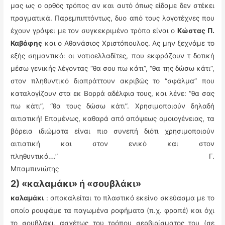
μας ως ο ορθός τρόπος αν και αυτό όπως είδαμε δεν στέκει
πραγματικά. Παρεμπιπτόντως, δυο από τους λογοτέχνες που
έχουν γράψει με τον συγκεκριμένο τρόπο είναι ο
Κώστας Π.
Καβάφης
και ο Αθανάσιος Χριστόπουλος. Ας μην ξεχνάμε το
εξής σημαντικό: οι νοτιοελλαδίτες, που εκφράζουν τ δοτική
μέσω γενικής λέγοντας “θα σου πω κάτι”, “θα της δώσω κάτι”,
στον πληθυντικό διαπράττουν ακριβώς το “σφάλμα” που
καταλογίζουν στα εκ Βορρά αδέλφια τους, και λένε: “θα σας
πω κάτι”, “θα τους δώσω κάτι”. Χρησιμοποιούν δηλαδή
αιτιατική! Επομένως, καθαρά από απόψεως ομοιογένειας, τα
βόρεια ιδιώματα είναι πιο συνεπή διότι χρησιμοποιούν
αιτιατική και στον ενικό και στον
πληθυντικό….” Γ.
Μπαμπινιώτης
2) «καλαμάκι» ή «σουβλάκι»
καλαμάκι
: αποκαλείται το πλαστικό εκείνο σκεύασμα με το
οποίο ρουφάμε τα παγωμένα ροφήματα (π.χ. φραπέ) και όχι
το σουβλάκι, ασχέτως του τρόπου σερβιρίσματος του (σε