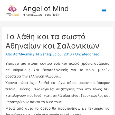
Angel of Mind
Κύρι
Η Αυτοβελτίωση στην Πράξη
Μεν
Τα λάθη και τα σωστά
Αθηναίων και Σαλονικιών
Από
AofMAdmin
/
14 Σεπτεμβρίου, 2010
/
Uncategorized
Υπάρχει μια άτυπη κόντρα εδώ και πολλά χρόνια ανάμεσα
σε Αθηναίους και Θεσσαλονικείς για το ποιοι μιλούν
ορθότερα την ελληνική γλώσσα…
Χρόνια τώρα έχω βρεθεί και έχω πάρει μέρος σε άπειρες
τέτοιου είδους ‘φιλολογικές’ συζητήσεις που στο τέλος δεν
καταλήγουν πουθενά, γιατί απλά όλοι είναι ξεροκέφαλοι και
υποστηρίζουν πάντα το δικό τους…
Μέσα από αυτό το άρθρο θα προσπαθήσω με τεκμήρια να
δικαιώσω τις σωστές αναφορές της γλώσσας..