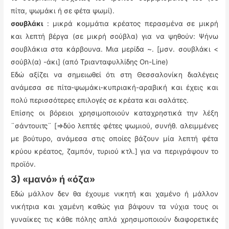
πίτα, ψωμάκι ή σε φέτα ψωμί).
σουβλάκι
: μικρά κομμάτια κρέατος περασμένα σε μικρή
και λεπτή βέργα (σε μικρή σούβλα) για να ψηθούν: Ψήνω
σουβλάκια στα κάρβουνα. Μια μερίδα ~. [μσν. σουβλάκι <
σούβλ(α) -άκι] (από Τριανταφυλλίδης On-Line)
Εδώ αξίζει να σημειωθεί ότι στη Θεσσαλονίκη διαλέγεις
ανάμεσα σε πίτα-ψωμάκι-κυπριακή-αραβική και έχεις και
πολύ περισσότερες επιλογές σε κρέατα και σαλάτες.
Επίσης οι βόρειοι χρησιμοποιούν καταχρηστικά την λέξη
¨σάντουιτς¨ [=>δύο λεπτές φέτες ψωμιού, συνήθ. αλειμμένες
με βούτυρο, ανάμεσα στις οποίες βάζουν μία λεπτή φέτα
κρύου κρέατος, ζαμπόν, τυριού κτλ.] για να περιγράψουν το
προϊόν.
3) «μανό» ή «όζα»
Εδώ μάλλον δεν θα έχουμε νικητή και χαμένο ή μάλλον
νικήτρια και χαμένη καθώς για βάψουν τα νύχια τους οι
γυναίκες τις κάθε πόλης απλά χρησιμοποιούν διαφορετικές