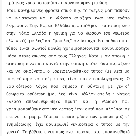
πρότινος χρησιμοποιούταν η συγκεκριμένη πτώση.
Έτσι, καθημερινές φράσει όπως π.χ. το “λέγεις μοι” παύουν
να υφίστανται και η γλώσσα αναζητά έναν νέο τρόπο
έκφρασης. Στην Βόρειο Ελλάδα προτιμήθηκε η αιτιατική ενώ
στην Νότιο Ελλάδα η γενική για να δώσουν (σε νεώτερα
ελληνικά) “με λες” και “μου λες”, αντίστοιχα. Και οι δύο αυτοί
τύποι είναι σωστοί καθώς χρησιμοποιούνται κανονικότητα
μέσα στους αιώνες από τους Έλληνες. Κατά μίαν άποψη η
αιτιατική είναι πιο κοντά στην δοτική οπότε, όσο παράξενο
και να ακούγεται, ο βορειοελλαδίτικος τύπος (με λες) θα
μπορούσαμε να πούμε πως είναι πιο δικαιολογημένος. Ο
βασικότερος λόγος που σήμερα η σύνταξη με γενική
θεωρείται ορθότερη (μου λες) είναι μάλλον επειδή η Νότιος
Ελλάδα απελευθερώθηκε πρώτη και η γλώσσα που
χρησιμοποιήθηκε στο νέο κράτος ήταν αυτή που μιλούσαν σε
εκείνα τα μέρη.. Σήμερα, ειδικά μέσω των μέσων μαζική
ενημέρωσης, έχει καθιερωθεί γενικότερα ο τύπος με την
γενική. Το βέβαιο είναι πως έχει περάσει στο υποσυνείδητό