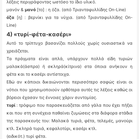
λέξεις περιγράφοντας ωστόσο το ίδιο υλικό.
μανόν &
μανό
[το] : η όζα. (από Τριανταφυλλίδης On-Line)
όζα
[η] : βερνίκι για τα νύχια. (από Τριανταφυλλίδης On-
Line)
4) «τυρί-φέτα-κασέρι»
Αυτό το τρίπτυχο βασανίζει πολλούς χωρίς ουσιαστικά να
χρειάζεται.
Τα πράγματα είναι απλά, υπάρχουν πολλά είδη τυριών
μαλακά(άσπρα) ή σκληρά(κίτρινα) στα όποια ανήκουν η
φέτα και το κασέρι αντίστοιχα.
Εδώ αν κάποιοι δικαιώνονται περισσότερο σαφώς είναι οι
νότιοι που χρησιμοποιούν ορθότερα αυτές τις λέξεις καθώς οι
βόρειοι έχασαν τις έννοιες χάριν συντομίας.
τυρί
: τρόφιμο που παρασκευάζεται από γάλα που έχει πήξει
και που στη συνέχεια παθαίνει ζυμώσεις στα διάφορα στάδια
της παρασκευής του: Mαλακά τυριά, φέτα, τελεμές, μανούρι
κτλ. Σκληρά τυριά, κεφαλοτύρι, κασέρι κτλ.
(ειδικότ.) τυρί φέτα.