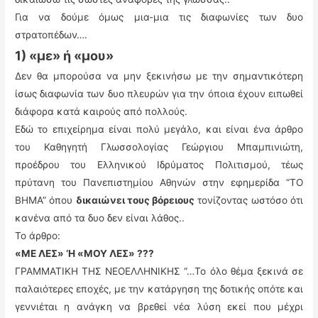
Για να δούμε όμως μια-μια τις διαφωνίες των δυο
στρατοπέδων….
1) «με» ή «μου»
Δεν θα μπορούσα να μην ξεκινήσω με την σημαντικότερη
ίσως διαφωνία των δυο πλευρών για την όποια έχουν ειπωθεί
διάφορα κατά καιρούς από πολλούς.
Εδώ το επιχείρημα είναι πολύ μεγάλο, και είναι ένα άρθρο
του Καθηγητή Γλωσσολογίας Γεώργιου Μπαμπινιώτη,
προέδρου του Ελληνικού Ιδρύματος Πολιτισμού, τέως
πρύτανη του Πανεπιστημίου Αθηνών στην εφημερίδα “ΤΟ
ΒΗΜΑ” όπου
δικαιώνει τους βόρειους
τονίζοντας ωστόσο ότι
κανένα από τα δυο δεν είναι λάθος..
Το άρθρο:
«ΜΕ ΛΕΣ» ‘Η «ΜΟΥ ΛΕΣ» ???
ΓΡΑΜΜΑΤΙΚΗ ΤΗΣ ΝΕΟΕΛΛΗΝΙΚΗΣ “…Το όλο θέμα ξεκινά σε
παλαιότερες εποχές, με την κατάργηση της δοτικής οπότε και
γεννιέται η ανάγκη να βρεθεί νέα λύση εκεί που μέχρι