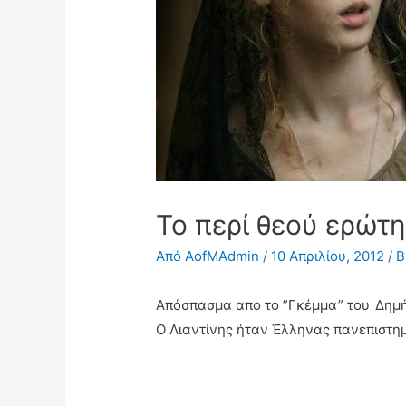
Το περί θεού ερώτ
Από
AofMAdmin
/
10 Απριλίου, 2012
/
Β
Απόσπασμα απο το ”Γκέμμα” του
Δημή
Ο Λιαντίνης ήταν Έλληνας πανεπιστημ