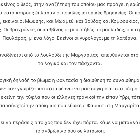
κείνος ο θεός, στην αναζήτηση του οποίου μας προάγει η ερώ
 κατά καιρούς έπλασαν οι ποικίλες ιστορικές θρησκείες. Οι π
, εκείνοι οι Μωυσής, και Μωάμεθ, και Βούδας και Κομφούκιος
 Οι βραχμάνες, οι ραββίνοι, οι μουφτήδες, οι μουλάδες, ο πατ
Παυλάρας, μ’ ένα λόγο. Εκείνοι οι γυρολόγοι με τη λατέρνα.
ναδίνεται από το λουλούδι της Μαργαρίτας, απευθύνεται στο 
το λογικό και τον πάσχοντα.
ογική δηλαδή το βίωμα η φαντασία η διαίσθηση το συναίσθημα 
ν· εαν γνωρίζει και καταφέρνει να μας συγκρατεί στα μέτρα 
 εκείνη την τύφλα που οι έλληνες τραγικοί την είπαν Υβρι, τ
παραδεχτεί την απόκριση που έδωκε ο Φάουστ στη Μαργαρίτα
ι να περάσεις ο τοίχος που δεν έχει πόρτα. Κάμε να μεταλλάξ
το ανθρώπινό σου σε λύτρωση.