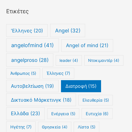
τ
ί
Ετικέτες
ο
ε
ρ
ς
ι
Angel
(32)
'Ελληνες
(20)
κ
ό
angelofmind
(41)
Angel of mind
(21)
angelproso
(28)
leader
(4)
Nτοκιμαντέρ
(4)
Έλληνες
(7)
Άνθρωπος
(5)
Αυτοβελτίωση
(19)
Διατροφή
(15)
Δικτυακό Μάρκετινγκ
(18)
Ελευθερία
(5)
Ελλάδα
(23)
Ευτυχία
(6)
Ενέργεια
(5)
Ηγέτης
(7)
Θρησκεία
(4)
Λίστα
(5)