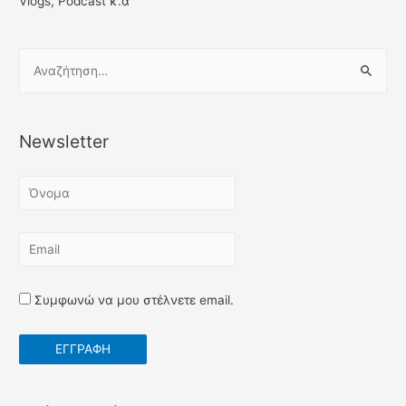
Vlogs, Podcast κ.α
Α
ν
α
ζ
Newsletter
ή
τ
η
σ
η
γ
Συμφωνώ να μου στέλνετε email.
ι
α
: