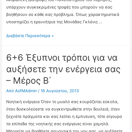
υπάρχουν συγκεκριμένες τροφές που μπορούν να σας
βοηθήσουν σε κάθε σας πρόβλημα. Όπως χαρακτηριστικά
υποστηρίζει η ερευνήτρια της Μονάδας Γκλένις …
Οι
Διαβάστε Περισσότερα »
100
σούπερ
6+6 Έξυπνοι τρόποι για να
τροφές
για
αυξήσετε την ενέργεια σας
την
– Μέρος Β΄
υγεία
μας!
Από
AofMAdmin
/
16 Αυγούστου, 2013
Νοητική ενέργεια Όταν το μυαλό σας κουράζεται εύκολα,
όταν δυσκολεύεστε να συγκεντρωθείτε στην δουλειά, όταν
ξεχνάτε πράγματα και σας λείπει η έμπνευση, τότε σίγουρα
τα επίπεδα της νοητικής σας ενέργειας είναι χαμηλά.
Μπορείτε να βοηθήστε σημαντικά τον νου σας, να αυξήσετε