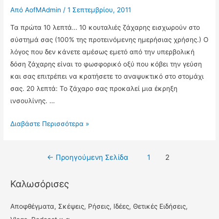
Από
AofMAdmin
/
1 Σεπτεμβρίου, 2011
Τα πρώτα 10 λεπτά… 10 κουταλιές ζάχαρης εισχωρούν στο
σύστημά σας (100% της προτεινόμενης ημερήσιας χρήσης.) Ο
λόγος που δεν κάνετε αμέσως εμετό από την υπερβολική
δόση ζάχαρης είναι το φωσφορικό οξύ που κόβει την γεύση
και σας επιτρέπει να κρατήσετε το αναψυκτικό στο στομάχι
σας. 20 λεπτά: Το ζάχαρο σας προκαλεί μια έκρηξη
ινσουλίνης. …
Τι
Διαβάστε Περισσότερα »
γίνεται
όταν
Πλοήγηση
←
Προηγούμενη Σελίδα
1
2
πίνουμε
άρθρων
Coca
Καλωσόρισες
Cola
Αποφθέγματα, Σκέψεις, Ρήσεις, Ιδέες, Θετικές Ειδήσεις,