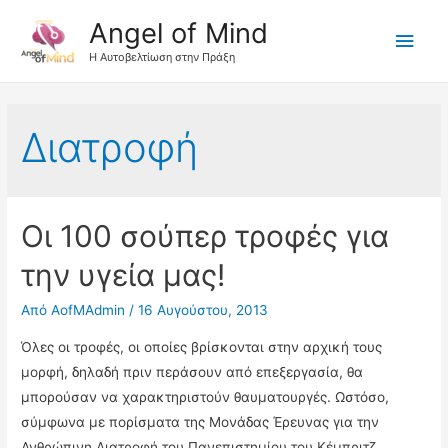
Angel of Mind
Κύρι
Η Αυτοβελτίωση στην Πράξη
Μεν
Διατροφή
Οι 100 σούπερ τροφές για
την υγεία μας!
Από
AofMAdmin
/
16 Αυγούστου, 2013
Όλες οι τροφές, οι οποίες βρίσκονται στην αρχική τους
μορφή, δηλαδή πριν περάσουν από επεξεργασία, θα
μπορούσαν να χαρακτηριστούν θαυματουργές. Ωστόσο,
σύμφωνα με πορίσματα της Μονάδας Έρευνας για την
Ανθρώπινη Διατροφή του Πανεπιστημίου του Κέμπριτζ,