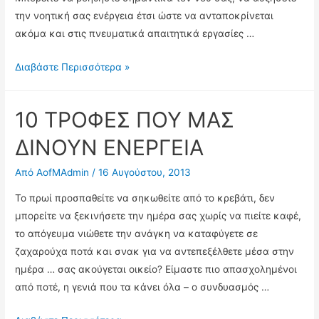
την νοητική σας ενέργεια έτσι ώστε να ανταποκρίνεται
ακόμα και στις πνευματικά απαιτητικά εργασίες …
6+6
Διαβάστε Περισσότερα »
Έξυπνοι
τρόποι
10 ΤΡΟΦΕΣ ΠΟΥ ΜΑΣ
για
να
ΔΙΝΟΥΝ ΕΝΕΡΓΕΙΑ
αυξήσετε
Από
AofMAdmin
/
16 Αυγούστου, 2013
την
ενέργεια
Το πρωί προσπαθείτε να σηκωθείτε από το κρεβάτι, δεν
σας
μπορείτε να ξεκινήσετε την ημέρα σας χωρίς να πιείτε καφέ,
–
το απόγευμα νιώθετε την ανάγκη να καταφύγετε σε
Μέρος
ζαχαρούχα ποτά και σνακ για να αντεπεξέλθετε μέσα στην
Β΄
ημέρα … σας ακούγεται οικείο? Είμαστε πιο απασχολημένοι
από ποτέ, η γενιά που τα κάνει όλα – ο συνδυασμός …