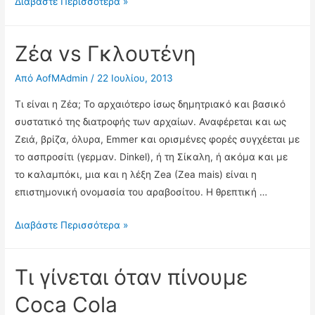
10
Διαβάστε Περισσότερα »
ΤΡΟΦΕΣ
ΠΟΥ
Ζέα vs Γκλουτένη
ΜΑΣ
ΔΙΝΟΥΝ
Από
AofMAdmin
/
22 Ιουλίου, 2013
ΕΝΕΡΓΕΙΑ
Τι είναι η Ζέα; Το αρχαιότερο ίσως δημητριακό και βασικό
συστατικό της διατροφής των αρχαίων. Αναφέρεται και ως
Ζειά, βρίζα, όλυρα, Emmer και ορισμένες φορές συγχέεται με
το ασπροσίτι (γερμαν. Dinkel), ή τη Σίκαλη, ή ακόμα και με
το καλαμπόκι, μια και η λέξη Zea (Zea mais) είναι η
επιστημονική ονομασία του αραβοσίτου. Η θρεπτική …
Ζέα
Διαβάστε Περισσότερα »
vs
Γκλουτένη
Τι γίνεται όταν πίνουμε
Coca Cola