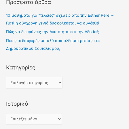
Πρόσφατα άρθρα
10 μαθήματα για “τέλειες” σχέσεις από την Esther Perel –
Γιατί η σύγχρονη γενιά δυσκολεύεται να συνδεθεί
Πώς να διευρύνεις την Ανισότητα και την Αδικία!;
Ποιες οι διαφορές μεταξύ σοσιαλδημοκρατίας και
Δημοκρατικού Σοσιαλισμού;
Kατηγορίες
K
α
τ
Ιστορικό
η
γ
Ι
ο
σ
ρ