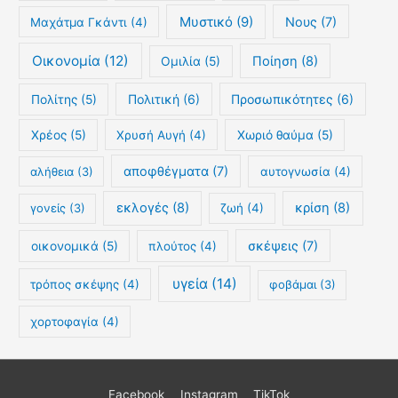
Μυστικό
(9)
Νους
(7)
Μαχάτμα Γκάντι
(4)
Οικονομία
(12)
Ποίηση
(8)
Ομιλία
(5)
Πολιτική
(6)
Προσωπικότητες
(6)
Πολίτης
(5)
Χρέος
(5)
Χρυσή Αυγή
(4)
Χωριό θαύμα
(5)
αποφθέγματα
(7)
αλήθεια
(3)
αυτογνωσία
(4)
εκλογές
(8)
κρίση
(8)
γονείς
(3)
ζωή
(4)
σκέψεις
(7)
οικονομικά
(5)
πλούτος
(4)
υγεία
(14)
τρόπος σκέψης
(4)
φοβάμαι
(3)
χορτοφαγία
(4)
Facebook
Instagram
TikTok