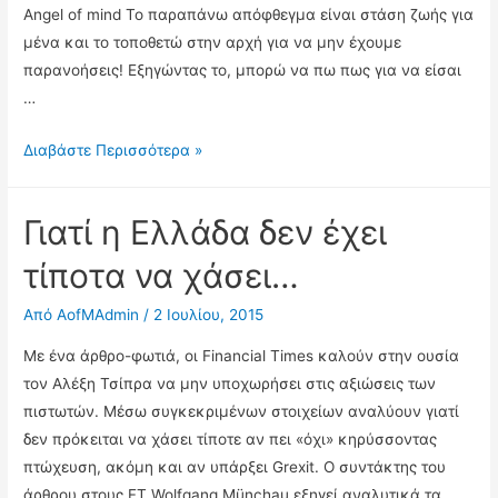
Angel of mind Το παραπάνω απόφθεγμα είναι στάση ζωής για
μένα και το τοποθετώ στην αρχή για να μην έχουμε
παρανοήσεις! Εξηγώντας το, μπορώ να πω πως για να είσαι
…
Από
Διαβάστε Περισσότερα »
την
πολιτική
Γιατί η Ελλάδα δεν έχει
στην…
Προσωπική
τίποτα να χάσει…
ανάπτυξη!
Από
AofMAdmin
/
2 Ιουλίου, 2015
By
Angel
Με ένα άρθρο-φωτιά, οι Financial Times καλούν στην ουσία
τον Αλέξη Τσίπρα να μην υποχωρήσει στις αξιώσεις των
πιστωτών. Μέσω συγκεκριμένων στοιχείων αναλύουν γιατί
δεν πρόκειται να χάσει τίποτε αν πει «όχι» κηρύσσοντας
πτώχευση, ακόμη και αν υπάρξει Grexit. Ο συντάκτης του
άρθρου στους FT Wolfgang Münchau εξηγεί αναλυτικά τα