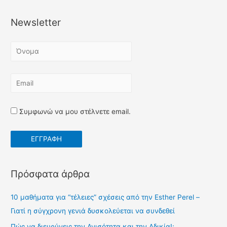
α
ζ
Newsletter
ή
τ
η
σ
η
γ
Συμφωνώ να μου στέλνετε email.
ι
α
:
Πρόσφατα άρθρα
10 μαθήματα για “τέλειες” σχέσεις από την Esther Perel –
Γιατί η σύγχρονη γενιά δυσκολεύεται να συνδεθεί
Πώς να διευρύνεις την Ανισότητα και την Αδικία!;