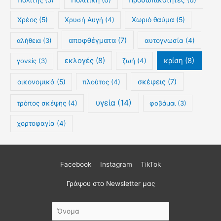
Πολίτης
(5)
Χρέος
(5)
Χρυσή Αυγή
(4)
Χωριό θαύμα
(5)
αποφθέγματα
(7)
αλήθεια
(3)
αυτογνωσία
(4)
εκλογές
(8)
κρίση
(8)
γονείς
(3)
ζωή
(4)
σκέψεις
(7)
οικονομικά
(5)
πλούτος
(4)
υγεία
(14)
τρόπος σκέψης
(4)
φοβάμαι
(3)
χορτοφαγία
(4)
Facebook
Instagram
TikTok
Γράψου στο Newsletter μας