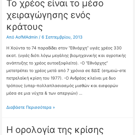
Το χρέος είναι το μέσο
χειραγώγησης ενός
κράτους
Από
AofMAdmin
/
6 Σεπτεμβρίου, 2013
Η Χούντα το 74 παραδίδει στον “Εθνάρχη” υγιές χρέος 330
εκατ. (υγιές διότι λόγω μεγάλης βιομηχανικής και αγροτικής
ανάπτυξης το χρέος αυτοεξοφλείτο). -Ο “Εθνάρχης”
μετατρέπει το χρέος μετά από 7 χρόνια σε 8ΔΙΣ (σημειώ-στε
πετρελαϊκή κρίση του 1977). -Ο Ανδρέας κλείνει με δυο
τρόπους (υπερ-πολλαπλασιασμός μισθών και εισφορών
μέσα σε μια νύχτα & των απεργιών) …
Το
Διαβάστε Περισσότερα »
χρέος
είναι
Η ορολογία της κρίσης
το