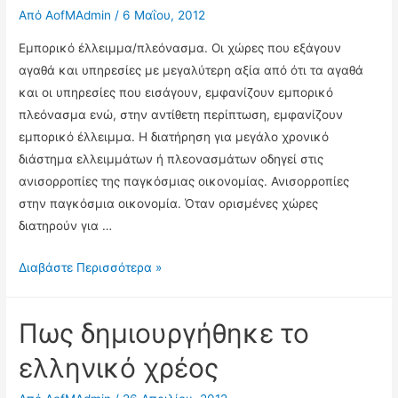
μέσο
Από
AofMAdmin
/
6 Μαΐου, 2012
χειραγώγησης
Εμπορικό έλλειμμα/πλεόνασμα. Οι χώρες που εξάγουν
ενός
αγαθά και υπηρεσίες με μεγαλύτερη αξία από ότι τα αγαθά
κράτους
και οι υπηρεσίες που εισάγουν, εμφανίζουν εμπορικό
πλεόνασμα ενώ, στην αντίθετη περίπτωση, εμφανίζουν
εμπορικό έλλειμμα. Η διατήρηση για μεγάλο χρονικό
διάστημα ελλειμμάτων ή πλεονασμάτων οδηγεί στις
ανισορροπίες της παγκόσμιας οικονομίας. Ανισορροπίες
στην παγκόσμια οικονομία. Όταν ορισμένες χώρες
διατηρούν για …
Η
Διαβάστε Περισσότερα »
ορολογία
της
Πως δημιουργήθηκε το
κρίσης
ελληνικό χρέος