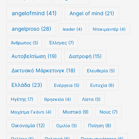
κ
ό
angelofmind
(41)
Angel of mind
(21)
angelproso
(28)
leader
(4)
Nτοκιμαντέρ
(4)
Έλληνες
(7)
Άνθρωπος
(5)
Αυτοβελτίωση
(19)
Διατροφή
(15)
Δικτυακό Μάρκετινγκ
(18)
Ελευθερία
(5)
Ελλάδα
(23)
Ευτυχία
(6)
Ενέργεια
(5)
Ηγέτης
(7)
Θρησκεία
(4)
Λίστα
(5)
Μυστικό
(9)
Νους
(7)
Μαχάτμα Γκάντι
(4)
Οικονομία
(12)
Ποίηση
(8)
Ομιλία
(5)
Πολιτική
(6)
Προσωπικότητες
(6)