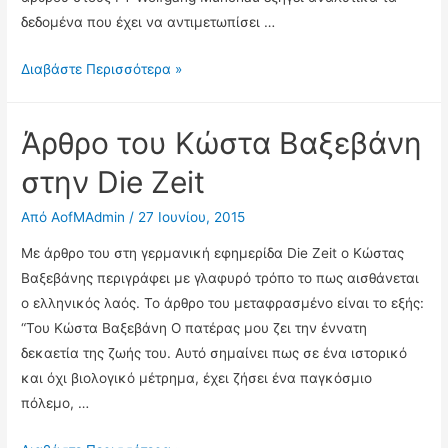
δεδομένα που έχει να αντιμετωπίσει …
Γιατί
Διαβάστε Περισσότερα »
η
Ελλάδα
Άρθρο του Κώστα Βαξεβάνη
δεν
έχει
στην Die Zeit
τίποτα
Από
AofMAdmin
/
27 Ιουνίου, 2015
να
χάσει…
Με άρθρο του στη γερμανική εφημερίδα Die Zeit ο Κώστας
Βαξεβάνης περιγράφει με γλαφυρό τρόπο το πως αισθάνεται
ο ελληνικός λαός. Το άρθρο του μεταφρασμένο είναι το εξής:
“Του Κώστα Βαξεβάνη Ο πατέρας μου ζει την έννατη
δεκαετία της ζωής του. Αυτό σημαίνει πως σε ένα ιστορικό
και όχι βιολογικό μέτρημα, έχει ζήσει ένα παγκόσμιο
πόλεμο, …