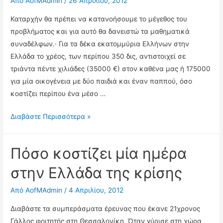
Από
AofMAdmin
/
26 Απριλίου, 2012
Καταρχήν θα πρέπει να κατανοήσουμε το μέγεθος του
προβλήματος και για αυτό θα δανειστώ τα μαθηματικά
συναδέλφων.· Για τα δέκα εκατομμύρια Ελλήνων στην
Ελλάδα το χρέος, των περίπου 350 δις, αντιστοιχεί σε
τριάντα πέντε χιλιάδες (35000 €) στον καθένα μας ή 175000
για μία οικογένεια με δύο παιδιά και έναν παππού, όσο
κοστίζει περίπου ένα μέσο …
Πως
Διαβάστε Περισσότερα »
δημιουργήθηκε
το
Πόσο κοστίζει μία ημέρα
ελληνικό
χρέος
στην Ελλάδα της κρίσης
Από
AofMAdmin
/
4 Απριλίου, 2012
Διαβάστε τα συμπεράσματα έρευνας που έκανε 21χρονος
Γάλλος φοιτητής στη Θεσσαλονίκη. Όταν γύρισε στη χώρα