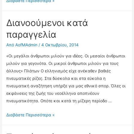
Άρθρο
Διαβάστε Περισσότερα »
του
Κώστα
Διανοούμενοι κατά
Βαξεβάνη
στην
παραγγελία
Die
Από
AofMAdmin
/
4 Οκτωβρίου, 2014
Zeit
«Οι μεγάλοι άνθρωποι μιλούν για ιδέες. Οι μεσαίοι άνθρωποι
μιλούν για γεγονότα. Οι μικροί άνθρωποι μιλούν για τους
άλλους» Πλάτων Ο ελληνισμός είχε ανέκαθεν βαθιές
πνευματικές ρίζες. Στα δύσκολα και στα εύκολα η
πνευματική αναζήτηση υπήρξε για μας εθνικό σπορ. Όλες οι
εκφάνσεις της ζωής του νεοέλληνα αποπνέουν
πνευματικότητα. Οπότε και κατά τη μίζερη περίοδο …
Διανοούμενοι
Διαβάστε Περισσότερα »
κατά
παραγγελία