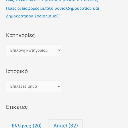
Ποιες οι διαφορές μεταξύ σοσιαλδημοκρατίας και
Δημοκρατικού Σοσιαλισμού;
Kατηγορίες
K
α
τ
Ιστορικό
η
γ
Ι
ο
σ
ρ
τ
ί
Ετικέτες
ο
ε
ρ
ς
ι
Angel
(32)
'Ελληνες
(20)